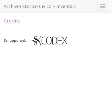
Archivio Storico Civico – Inventari
Toggl
navig
Credits
Sviluppo web