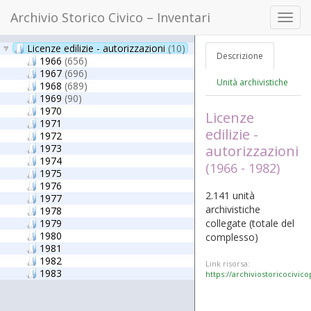
Archivio Storico Civico – Inventari
Toggl
navig
Licenze edilizie - autorizzazioni
(10)
Descrizione
1966
(656)
1967
(696)
Unità archivistiche
1968
(689)
1969
(90)
1970
Licenze
1971
edilizie -
1972
1973
autorizzazioni
1974
(1966 - 1982)
1975
1976
2.141 unità
1977
archivistiche
1978
1979
collegate
(totale del
1980
complesso)
1981
1982
Link risorsa:
1983
https://archiviostoricocivic