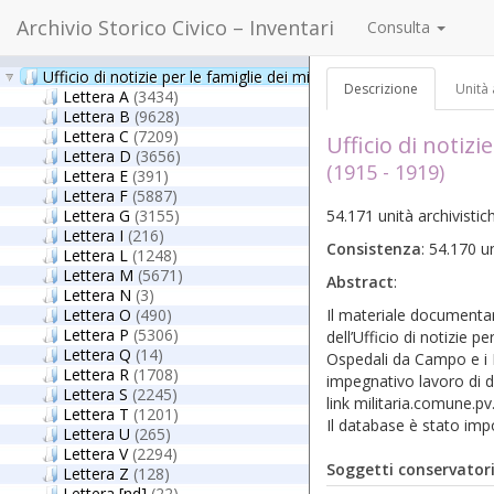
Archivio Storico Civico – Inventari
Consulta
Ufficio di notizie per le famiglie dei militari di terra e di mare - 
Descrizione
Unità 
Lettera A
(3434)
Lettera B
(9628)
Lettera C
(7209)
Ufficio di notizi
Lettera D
(3656)
(1915 - 1919)
Lettera E
(391)
Lettera F
(5887)
Lettera G
(3155)
54.171 unità archivisti
Lettera I
(216)
Consistenza
: 54.170 
Lettera L
(1248)
Lettera M
(5671)
Abstract
:
Lettera N
(3)
Lettera O
(490)
Il materiale documentar
Lettera P
(5306)
dell’Ufficio di notizie p
Lettera Q
(14)
Ospedali da Campo e i Re
Lettera R
(1708)
impegnativo lavoro di d
Lettera S
(2245)
link militaria.comune.pv.i
Lettera T
(1201)
Il database è stato impo
Lettera U
(265)
Lettera V
(2294)
Soggetti conservator
Lettera Z
(128)
Lettera [nd]
(22)