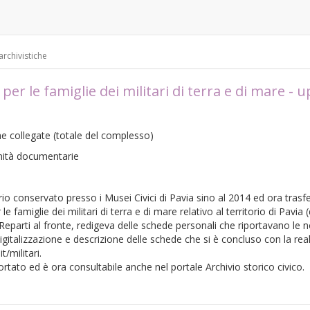
update
archivistiche
e per le famiglie dei militari di terra e di mare - 
che collegate
(totale del complesso)
unità documentarie
io conservato presso i Musei Civici di Pavia sino al 2014 ed ora trasfe
er le famiglie dei militari di terra e di mare relativo al territorio di Pav
parti al fronte, redigeva delle schede personali che riportavano le not
igitalizzazione e descrizione delle schede che si è concluso con la re
t/militari.
rtato ed è ora consultabile anche nel portale Archivio storico civico.
i