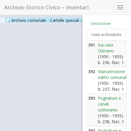
Archivio Storico Civico – Inventari
Toggl
navig
Archivio comunale - Cartelle speciali
(397)
Descrizione
Unità archivistiche
391
Iva case
Olevano
(1950 - 1955)
b. 236, fasc. 1
392
Manutenzione
edifici comunali
(1950 - 1955)
b. 237, fasc. 1
393
Fognature e
canali
sotteranei
(1950 - 1955)
b. 238, fasc. 1
394
Fognature e