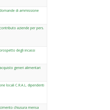
domande di ammissione
ontributo aziende per pers.
rospetto degli incassi
cquisto generi alimentari
one locali C.R.A.L. dipendenti
arcimento chiusura mensa