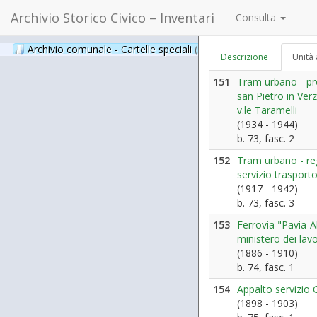
Archivio Storico Civico – Inventari
Consulta
Archivio comunale - Cartelle speciali
(397)
Descrizione
Unità 
151
Tram urbano - pr
san Pietro in Verzo
v.le Taramelli
(1934 - 1944)
b. 73, fasc. 2
152
Tram urbano - reg
servizio trasport
(1917 - 1942)
b. 73, fasc. 3
153
Ferrovia "Pavia-
ministero dei lavo
(1886 - 1910)
b. 74, fasc. 1
154
Appalto servizio G
(1898 - 1903)