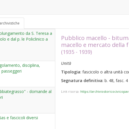
archivistiche
olungamento da S. Teresa a
Pubblico macello - bitumat
lo e dal p. le Policlinico a
macello e mercato della 
(1935 - 1939)
Unità
olamento, disciplina,
o passeggeri
Tipologia
: fascicolo o altra unità 
Segnatura definitiva
: b. 48, fasc. 4
Abbiategrasso" - domande al
Link risorsa:
https://archiviostoricocivicopa
ri
as e fascicoli diversi