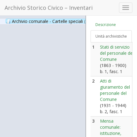
Archivio Storico Civico – Inventari
Toggl
navig
Archivio comunale - Cartelle speciali
(397)
Descrizione
Unità archivistiche
1
Stati di servizio
del personale del
Comune
(1863 - 1900)
b. 1, fasc. 1
2
Atti di
giuramento del
personale del
Comune
(1931 - 1944)
b. 2, fasc. 1
3
Mensa
comunale:
istituzione,