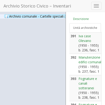
Archivio Storico Civico – Inventari
Toggl
navig
Archivio comunale - Cartelle speciali
(397)
Descrizione
Unità archivistiche
391
Iva case
Olevano
(1950 - 1955)
b. 236, fasc. 1
392
Manutenzione
edifici comunali
(1950 - 1955)
b. 237, fasc. 1
393
Fognature e
canali
sotteranei
(1950 - 1955)
b. 238, fasc. 1
394
Fognature e