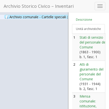
Archivio Storico Civico – Inventari
Toggl
navig
Archivio comunale - Cartelle speciali
(397)
Descrizione
Unità archivistiche
1
Stati di servizio
del personale del
Comune
(1863 - 1900)
b. 1, fasc. 1
2
Atti di
giuramento del
personale del
Comune
(1931 - 1944)
b. 2, fasc. 1
3
Mensa
comunale:
istituzione,