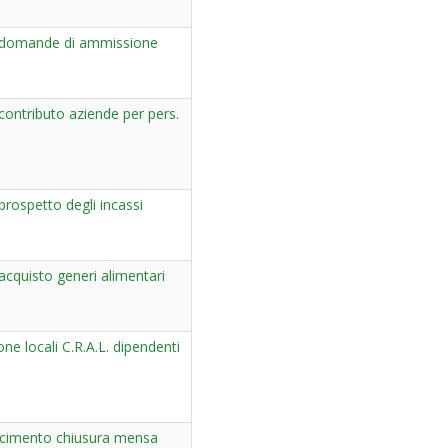
domande di ammissione
ontributo aziende per pers.
rospetto degli incassi
cquisto generi alimentari
one locali C.R.A.L. dipendenti
arcimento chiusura mensa