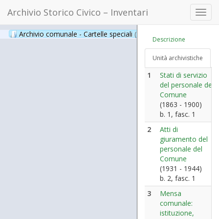
Archivio Storico Civico – Inventari
Toggl
navig
Archivio comunale - Cartelle speciali
(397)
Descrizione
Unità archivistiche
1
Stati di servizio
del personale del
Comune
(1863 - 1900)
b. 1, fasc. 1
2
Atti di
giuramento del
personale del
Comune
(1931 - 1944)
b. 2, fasc. 1
3
Mensa
comunale:
istituzione,