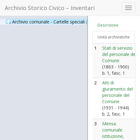
Archivio Storico Civico – Inventari
Toggl
navig
Archivio comunale - Cartelle speciali
(397)
Descrizione
Unità archivistiche
1
Stati di servizio
del personale del
Comune
(1863 - 1900)
b. 1, fasc. 1
2
Atti di
giuramento del
personale del
Comune
(1931 - 1944)
b. 2, fasc. 1
3
Mensa
comunale:
istituzione,