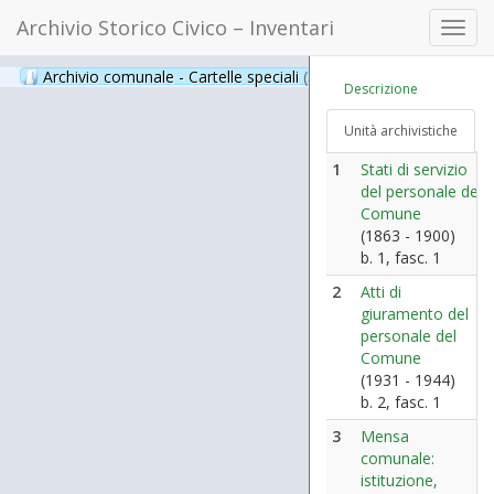
Archivio Storico Civico – Inventari
Toggl
navig
Archivio comunale - Cartelle speciali
(397)
Descrizione
Unità archivistiche
1
Stati di servizio
del personale del
Comune
(1863 - 1900)
b. 1, fasc. 1
2
Atti di
giuramento del
personale del
Comune
(1931 - 1944)
b. 2, fasc. 1
3
Mensa
comunale:
istituzione,