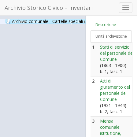
Archivio Storico Civico – Inventari
Toggl
navig
Archivio comunale - Cartelle speciali
(397)
Descrizione
Unità archivistiche
1
Stati di servizio
del personale del
Comune
(1863 - 1900)
b. 1, fasc. 1
2
Atti di
giuramento del
personale del
Comune
(1931 - 1944)
b. 2, fasc. 1
3
Mensa
comunale:
istituzione,