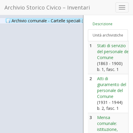
Archivio Storico Civico – Inventari
Toggl
navig
Archivio comunale - Cartelle speciali
(397)
Descrizione
Unità archivistiche
1
Stati di servizio
del personale del
Comune
(1863 - 1900)
b. 1, fasc. 1
2
Atti di
giuramento del
personale del
Comune
(1931 - 1944)
b. 2, fasc. 1
3
Mensa
comunale:
istituzione,