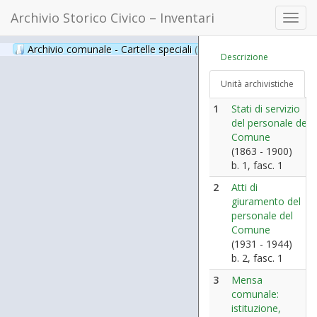
Archivio Storico Civico – Inventari
Toggl
navig
Archivio comunale - Cartelle speciali
(397)
Descrizione
Unità archivistiche
1
Stati di servizio
del personale del
Comune
(1863 - 1900)
b. 1, fasc. 1
2
Atti di
giuramento del
personale del
Comune
(1931 - 1944)
b. 2, fasc. 1
3
Mensa
comunale:
istituzione,