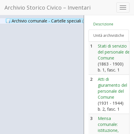
Archivio Storico Civico – Inventari
Toggl
navig
Archivio comunale - Cartelle speciali
(397)
Descrizione
Unità archivistiche
1
Stati di servizio
del personale del
Comune
(1863 - 1900)
b. 1, fasc. 1
2
Atti di
giuramento del
personale del
Comune
(1931 - 1944)
b. 2, fasc. 1
3
Mensa
comunale:
istituzione,