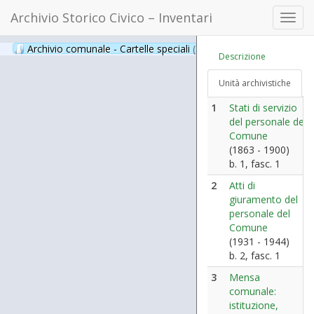
Archivio Storico Civico – Inventari
Toggl
navig
Archivio comunale - Cartelle speciali
(397)
Descrizione
Unità archivistiche
1
Stati di servizio
del personale del
Comune
(1863 - 1900)
b. 1, fasc. 1
2
Atti di
giuramento del
personale del
Comune
(1931 - 1944)
b. 2, fasc. 1
3
Mensa
comunale:
istituzione,