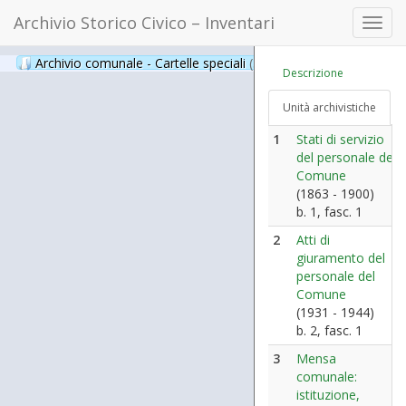
Archivio Storico Civico – Inventari
Toggl
navig
Archivio comunale - Cartelle speciali
(397)
Descrizione
Unità archivistiche
1
Stati di servizio
del personale del
Comune
(1863 - 1900)
b. 1, fasc. 1
2
Atti di
giuramento del
personale del
Comune
(1931 - 1944)
b. 2, fasc. 1
3
Mensa
comunale:
istituzione,