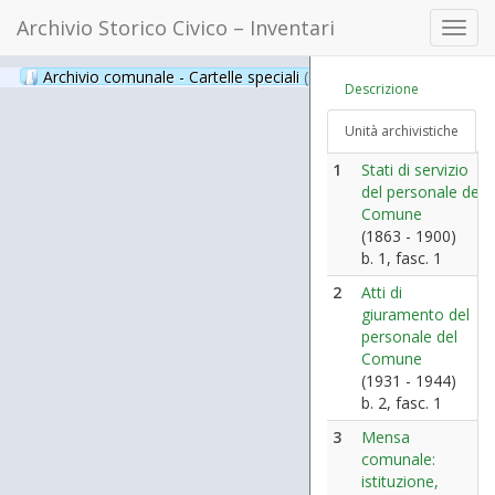
Archivio Storico Civico – Inventari
Toggl
navig
Archivio comunale - Cartelle speciali
(397)
Descrizione
Unità archivistiche
1
Stati di servizio
del personale del
Comune
(1863 - 1900)
b. 1, fasc. 1
2
Atti di
giuramento del
personale del
Comune
(1931 - 1944)
b. 2, fasc. 1
3
Mensa
comunale:
istituzione,