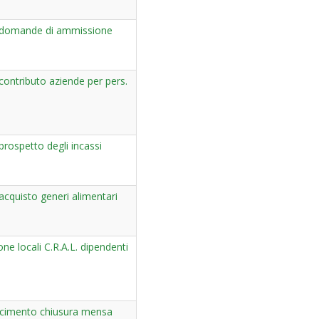
domande di ammissione
ontributo aziende per pers.
rospetto degli incassi
cquisto generi alimentari
one locali C.R.A.L. dipendenti
arcimento chiusura mensa