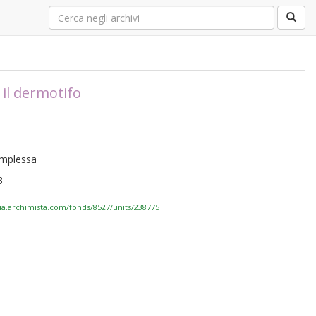
 il dermotifo
complessa
3
via.archimista.com/fonds/8527/units/238775