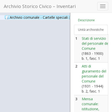
Archivio Storico Civico – Inventari
Toggl
navig
Archivio comunale - Cartelle speciali
(397)
Descrizione
Unità archivistiche
1
Stati di servizio
del personale del
Comune
(1863 - 1900)
b. 1, fasc. 1
2
Atti di
giuramento del
personale del
Comune
(1931 - 1944)
b. 2, fasc. 1
3
Mensa
comunale:
istituzione,