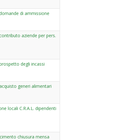
domande di ammissione
ontributo aziende per pers.
rospetto degli incassi
cquisto generi alimentari
one locali C.R.A.L. dipendenti
arcimento chiusura mensa