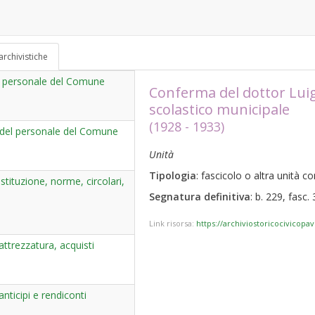
archivistiche
del personale del Comune
Conferma del dottor Lui
scolastico municipale
(1928 - 1933)
 del personale del Comune
Unità
Tipologia
: fascicolo o altra unità 
tituzione, norme, circolari,
Segnatura definitiva
: b. 229, fasc. 
Link risorsa:
https://archiviostoricocivicopa
trezzatura, acquisti
ticipi e rendiconti