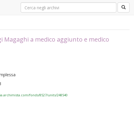
gi Magaghi a medico aggiunto e medico
complessa
3
via.archimista.com/fonds/8527/units/248540