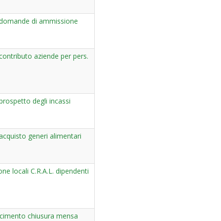
domande di ammissione
ontributo aziende per pers.
rospetto degli incassi
cquisto generi alimentari
one locali C.R.A.L. dipendenti
arcimento chiusura mensa