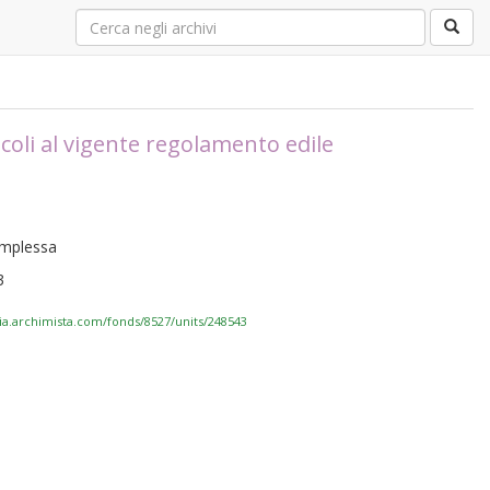
coli al vigente regolamento edile
complessa
3
via.archimista.com/fonds/8527/units/248543