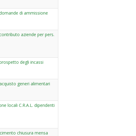
domande di ammissione
ontributo aziende per pers.
rospetto degli incassi
cquisto generi alimentari
one locali C.R.A.L. dipendenti
arcimento chiusura mensa