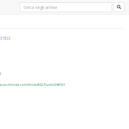
rito
1
via.archimista.com/fonds/8527/units/248551