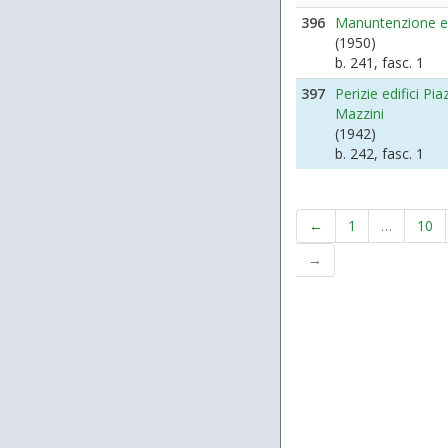
396
Manuntenzione ed
(1950)
b. 241, fasc. 1
397
Perizie edifici Pi
Mazzini
(1942)
b. 242, fasc. 1
←
1
…
10
→