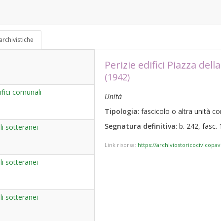
archivistiche
Perizie edifici Piazza del
(1942)
fici comunali
Unità
Tipologia
: fascicolo o altra unità 
Segnatura definitiva
: b. 242, fasc. 
i sotteranei
Link risorsa:
https://archiviostoricocivicopa
i sotteranei
i sotteranei