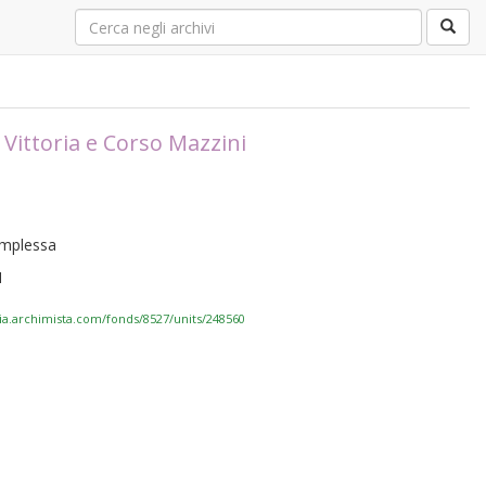
la Vittoria e Corso Mazzini
complessa
1
via.archimista.com/fonds/8527/units/248560