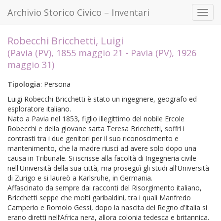
Archivio Storico Civico – Inventari
Toggl
navig
Robecchi Bricchetti, Luigi
(Pavia (PV), 1855 maggio 21 - Pavia (PV), 1926
maggio 31)
Tipologia
: Persona
Luigi Robecchi Bricchetti è stato un ingegnere, geografo ed
esploratore italiano.
Nato a Pavia nel 1853, figlio illegittimo del nobile Ercole
Robecchi e della giovane sarta Teresa Bricchetti, soffrì i
contrasti tra i due genitori per il suo riconoscimento e
mantenimento, che la madre riuscì ad avere solo dopo una
causa in Tribunale. Si iscrisse alla facoltà di Ingegneria civile
nell'Università della sua città, ma proseguì gli studi all'Università
di Zurigo e si laureò a Karlsruhe, in Germania.
Affascinato da sempre dai racconti del Risorgimento italiano,
Bricchetti seppe che molti garibaldini, tra i quali Manfredo
Camperio e Romolo Gessi, dopo la nascita del Regno d’Italia si
erano diretti nell’Africa nera, allora colonia tedesca e britannica.