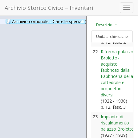
(1928)
Archivio Storico Civico – Inventari
b. 12, fasc. 1
Toggl
navig
21
Appalto per i
Archivio comunale - Cartelle speciali
(397)
lavori di riforma
Descrizione
palazzo Broletto
(1926 - 1934)
Unità archivistiche
b. 12, fasc. 2
22
Riforma palazzo
Broletto-
acquisto
fabbricati dalla
Fabbriceria della
cattedrale e
proprietari
diversi
(1922 - 1930)
b. 12, fasc. 3
23
Impianto di
riscaldamento
palazzo Broletto
(1927 - 1929)