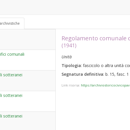
archivistiche
Regolamento comunale di 
(1941)
fici comunali
Unità
Tipologia
: fascicolo o altra unità 
Segnatura definitiva
: b. 15, fasc. 1
i sotteranei
Link risorsa:
https://archiviostoricocivicopa
i sotteranei
i sotteranei