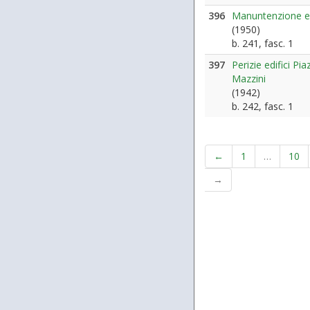
396
Manuntenzione ed
(1950)
b. 241, fasc. 1
397
Perizie edifici Pi
Mazzini
(1942)
b. 242, fasc. 1
←
1
…
10
→