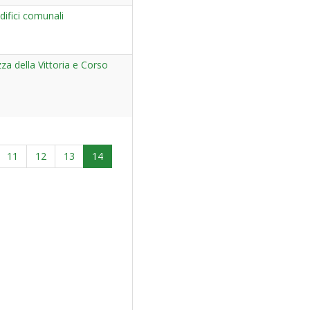
ifici comunali
azza della Vittoria e Corso
11
12
13
14