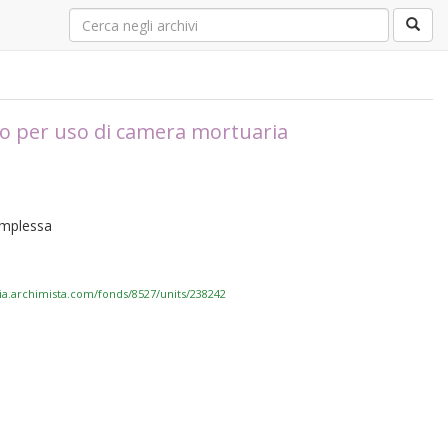
tero per uso di camera mortuaria
complessa
via.archimista.com/fonds/8527/units/238242