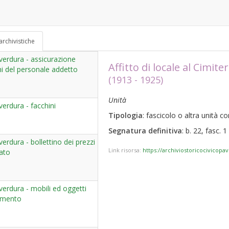
archivistiche
verdura - assicurazione
Affitto di locale al Cimi
uni del personale addetto
(1913 - 1925)
Unità
verdura - facchini
Tipologia
: fascicolo o altra unità 
Segnatura definitiva
: b. 22, fasc. 1
erdura - bollettino dei prezzi
Link risorsa:
https://archiviostoricocivicopa
cato
verdura - mobili ed oggetti
damento