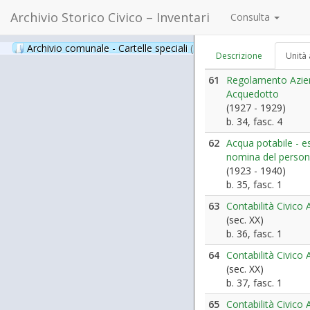
Archivio Storico Civico – Inventari
Consulta
Archivio comunale - Cartelle speciali
(397)
Descrizione
Unità 
61
Regolamento Azien
Acquedotto
(1927 - 1929)
b. 34, fasc. 4
62
Acqua potabile - es
nomina del person
(1923 - 1940)
b. 35, fasc. 1
63
Contabilità Civico
(sec. XX)
b. 36, fasc. 1
64
Contabilità Civico
(sec. XX)
b. 37, fasc. 1
65
Contabilità Civico