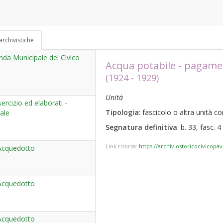
archivistiche
da Municipale del Civico
Acqua potabile - pagament
(1924 - 1929)
Unità
ercizio ed elaborati -
Tipologia
: fascicolo o altra unità 
ale
Segnatura definitiva
: b. 33, fasc. 4
Link risorsa:
https://archiviostoricocivicopa
 Acquedotto
 Acquedotto
 Acquedotto