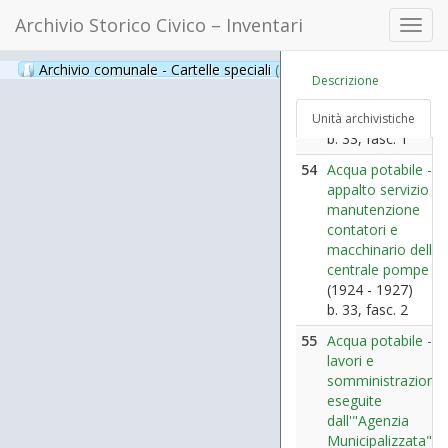
53
Acqua potabile -
Archivio Storico Civico – Inventari
Toggl
lavori in
navig
economia relativi
Archivio comunale - Cartelle speciali
(397)
all'esercizio
Descrizione
dell'acquedotto
(1924 - 1928)
Unità archivistiche
b. 33, fasc. 1
54
Acqua potabile -
appalto servizio
manutenzione
contatori e
macchinario della
centrale pompe
(1924 - 1927)
b. 33, fasc. 2
55
Acqua potabile -
lavori e
somministrazioni
eseguite
dall'"Agenzia
Municipalizzata"