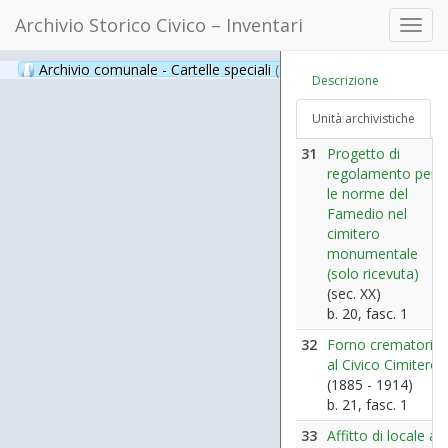
Archivio Storico Civico – Inventari
Toggl
navig
Archivio comunale - Cartelle speciali
(397)
Descrizione
Unità archivistiche
31
Progetto di
regolamento per
le norme del
Famedio nel
cimitero
monumentale
(solo ricevuta)
(sec. XX)
b. 20, fasc. 1
32
Forno crematorio
al Civico Cimitero
(1885 - 1914)
b. 21, fasc. 1
33
Affitto di locale al