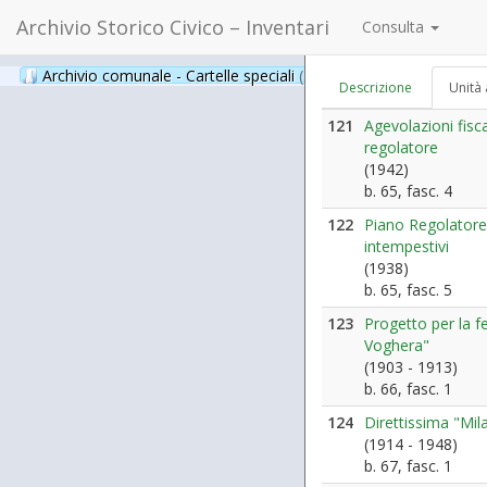
Archivio Storico Civico – Inventari
Consulta
Archivio comunale - Cartelle speciali
(397)
Descrizione
Unità 
121
Agevolazioni fisc
regolatore
(1942)
b. 65, fasc. 4
122
Piano Regolatore 
intempestivi
(1938)
b. 65, fasc. 5
123
Progetto per la 
Voghera"
(1903 - 1913)
b. 66, fasc. 1
124
Direttissima "Mi
(1914 - 1948)
b. 67, fasc. 1